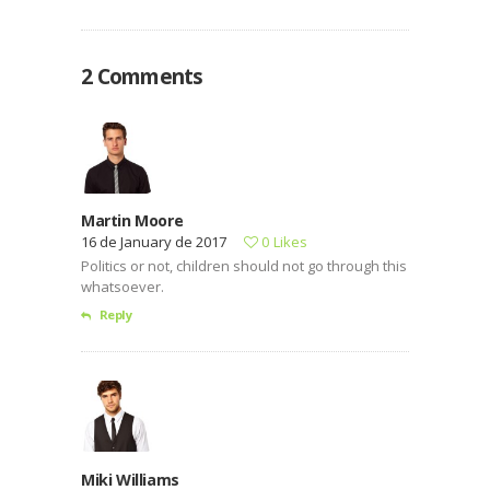
numquam eius modi tempora incidunt ut labore
et dolore magnam dolor sit amet, consectetur…
2 Comments
Martin Moore
16 de January de 2017
0
Likes
Politics or not, children should not go through this
whatsoever.
Reply
Miki Williams