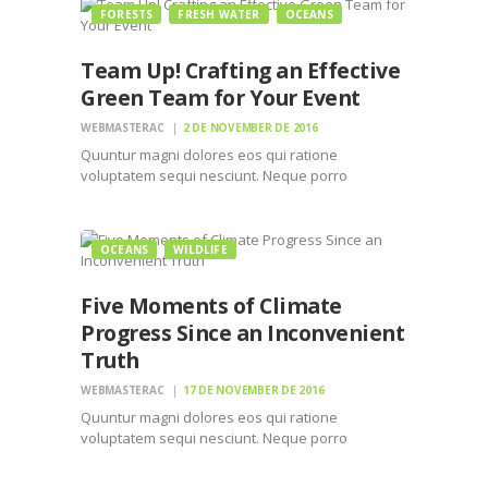
FORESTS
FRESH WATER
OCEANS
Team Up! Crafting an Effective
Green Team for Your Event
WEBMASTERAC
2 DE NOVEMBER DE 2016
Quuntur magni dolores eos qui ratione
voluptatem sequi nesciunt. Neque porro
quisquam est, qui dolorem ipsum quiaolor sit
amet, consectetur, adipisci velit, sed quia non
numquam eius modi tempora incidunt ut labore
OCEANS
WILDLIFE
et dolore magnam dolor sit amet, consectetur…
Five Moments of Climate
Progress Since an Inconvenient
Truth
WEBMASTERAC
17 DE NOVEMBER DE 2016
Quuntur magni dolores eos qui ratione
voluptatem sequi nesciunt. Neque porro
quisquam est, qui dolorem ipsum quiaolor sit
amet, consectetur, adipisci velit, sed quia non