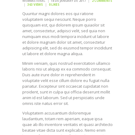
WEBMASTERAC
18 DE JANUARY DE 2017
2
COMMENTS
363
VIEWS
0
LIKES
Quuntur magni dolores eos qui ratione
voluptatem sequi nesciunt. Neque porro
quisquam est, qui dolorem ipsum quiaolor sit
amet, consectetur, adipisci velit, sed quia non
numquam eius modi tempora incidunt ut labore
et dolore magnam dolor sit amet, consectetur
adipisicing elit, sed do eiusmod tempor incididunt
ut labore et dolore magna aliqua.
Minim veniam, quis nostrud exercitation ullamco
laboris nisi ut aliquip ex ea commodo consequat.
Duis aute irure dolor in reprehenderit in
voluptate velit esse cillum dolore eu fugiat nulla
pariatur. Excepteur sint occaecat cupidatat non
proident, sunt in culpa qui officia deserunt mollit
anim id est laborum. Sed ut perspiciatis unde
omnis iste natus error sit.
Voluptatem accusantium doloremque
laudantium, totam rem aperiam, eaque ipsa
quae ab illo inventore veritatis et quasi architecto
beatae vitae dicta sunt explicabo. Nemo enim