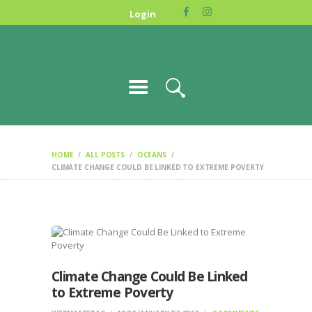
HOME
Login
NOSOTROS
DONA
GALERIA
CONTACTO
ENGLISH
HOME
ALL POSTS
OCEANS
CLIMATE CHANGE COULD BE LINKED TO EXTREME POVERTY
Climate Change Could Be Linked
to Extreme Poverty