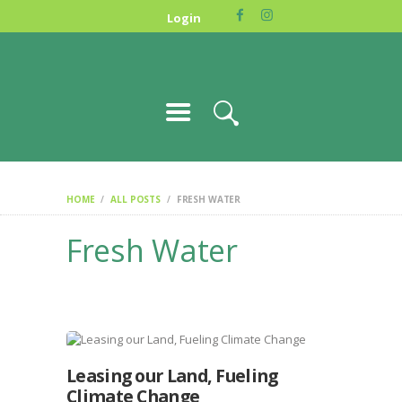
HOME
Login
NOSOTROS
DONA
GALERIA
CONTACTO
ENGLISH
HOME
ALL POSTS
FRESH WATER
Fresh Water
Leasing our Land, Fueling
Climate Change