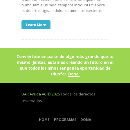
numquam eius modi tempora incidunt ut labore
et dolore magnam dolor sit amet, consectetur…
Learn More
Conviértete en parte de algo más grande que tú
mismo. Juntos, estamos creando un futuro en el
que todos los niños tengan la oportunidad de
triunfar.
Dona!
DAR Ayuda AC © 2026
Todos los derechos
reservados
HOME
PROGRAMAS
DONA